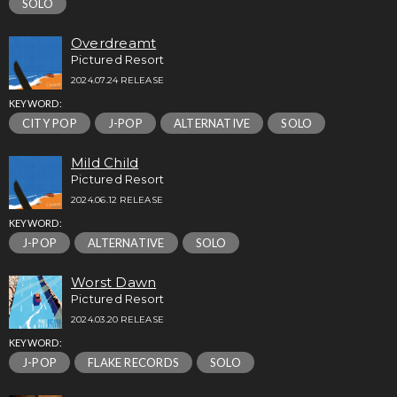
SOLO
Overdreamt
Pictured Resort
2024.07.24 RELEASE
KEYWORD:
CITY POP
J-POP
ALTERNATIVE
SOLO
Mild Child
Pictured Resort
2024.06.12 RELEASE
KEYWORD:
J-POP
ALTERNATIVE
SOLO
Worst Dawn
Pictured Resort
2024.03.20 RELEASE
KEYWORD:
J-POP
FLAKE RECORDS
SOLO