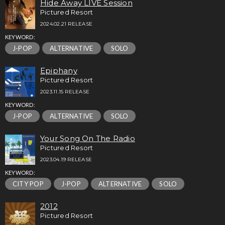
Hide Away LIVE Session
Pictured Resort
2024.02.21 RELEASE
KEYWORD:
J-POP
ALTERNATIVE
SOLO
Epiphany
Pictured Resort
2023.11.15 RELEASE
KEYWORD:
J-POP
ALTERNATIVE
SOLO
Your Song On The Radio
Pictured Resort
2023.04.19 RELEASE
KEYWORD:
CITY POP
J-POP
ALTERNATIVE
SOLO
2012
Pictured Resort