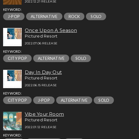
2022.12.21 RELEASE
KEYWORD:
J-POP
ALTERNATIVE
ROCK
SOLO
Once Upon A Season
Pictured Resort
2022.07.06 RELEASE
KEYWORD:
CITY POP
ALTERNATIVE
SOLO
Day In Day Out
Pictured Resort
2022.06.15 RELEASE
KEYWORD:
CITY POP
J-POP
ALTERNATIVE
SOLO
Vibe Your Room
Pictured Resort
2022.01.12 RELEASE
KEYWORD: