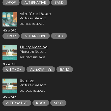
J-POP
ALTERNATIVE
BAND
Vibe Your Room
Pictured Resort
2021.11.17 RELEASE
KEYWORD:
J-POP
ALTERNATIVE
SOLO
Hurry Nothing
Pictured Resort
2021.07.07 RELEASE
KEYWORD:
CITY POP
ALTERNATIVE
BAND
Sunrise
Pictured Resort
2021.06.16 RELEASE
KEYWORD:
ALTERNATIVE
ROCK
SOLO