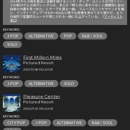
2014年から大阪を拠点に活動を続けるシンセ・ポップ・ユニットの7月リリー
スの新EPからの先行シングルは、本人が「時と共に変わりゆく人間関係と自分
自身の内面を見つめた」とテーマを語る一曲。 スムースなシンセサウンドを軸
に、インディーポップ〜R＆B〜80sなど様々な表情を見せてきた彼だが、より
内省的で密室的なムードが感じられる一曲に仕上がっている。（
アーティスト
窓口
）
KEYWORD:
J-POP
ALTERNATIVE
POP
R&B / SOUL
SOLO
First Million Miles
Pictured Resort
2025.10.08 RELEASE
KEYWORD:
J-POP
ALTERNATIVE
SOLO
Pleasure Center
Pictured Resort
2025.07.02 RELEASE
KEYWORD:
CITY POP
J-POP
ALTERNATIVE
R&B / SOUL