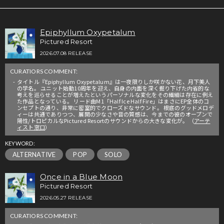
Epiphyllum Oxypetalum
Pictured Resort
2026.07.08 RELEASE
CURATIORS COMMENT:
タイトル『Epiphyllum Oxypetalum』は一夜限りしか咲かない花、月下美人
の学名。 ユニット始動10周年を迎え、自身の内面を深く掘り下げた内省的な
考えを巡らせることが増えたというパーソナルな変化をその繊細は存在に例え
た作品となっている。 リード曲M1「Half Ice Half Fire」はまさにEP全体のコ
ンセプトの通り、非常に密室的でクローズドなサウンド。 根底のグッドメロデ
ィーは共通でありつつ、展開の少なさや音の質感は、今までの彼のオープンで
陽性/トロピカルなPictured Resortのサウンドからの大きな変化が。（
アーテ
ィスト窓口
）
KEYWORD:
ALTERNATIVE
POP
SOLO
Once in a Blue Moon
Pictured Resort
2026.05.27 RELEASE
CURATIORS COMMENT: