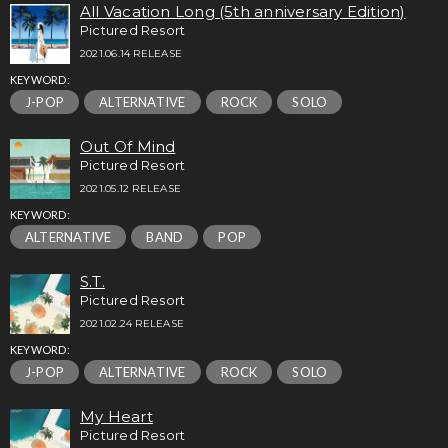
All Vacation Long (5th anniversary Edition)
Pictured Resort
2021.06.14 RELEASE
KEYWORD:
J-POP
ALTERNATIVE
ROCK
SOLO
Out Of Mind
Pictured Resort
2021.05.12 RELEASE
KEYWORD:
ALTERNATIVE
BAND
POP
S.T.
Pictured Resort
2021.02.24 RELEASE
KEYWORD:
J-POP
ALTERNATIVE
ROCK
SOLO
My Heart
Pictured Resort