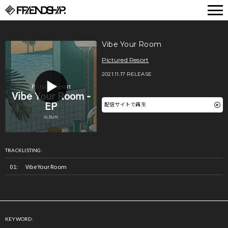
FRIENDSHIP.
Vibe Your Room
Pictured Resort
2021.11.17 RELEASE
配信サイトで再生
TRACKLISTING:
Vibe Your Room
KEYWORD: