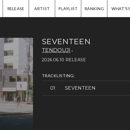
IP.
RELEASE
ARTIST
PLAYLIST
RANKING
WHAT'S 
SEVENTEEN
TENDOUJI
2026.06.10 RELEASE
TRACKLISTING:
SEVENTEEN