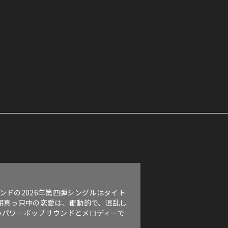
ンドの2026年第四弾シングルはタイト
期真っ只中の恋愛は、衝動的で、混乱し
いパワーポップサウンドとメロディーで