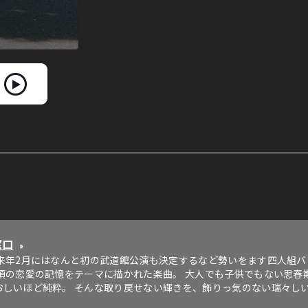
窓口
»
え来年2月にはなんと初の武道館公演も決定するなど勢いをます四人組バ
の頃の恋愛の記憶をテーマに描かれた楽曲。 大人でも子供でもない思春
おしいほど純粋。 そんな取り戻せない輝きを、飾りっ気のない瑞々し