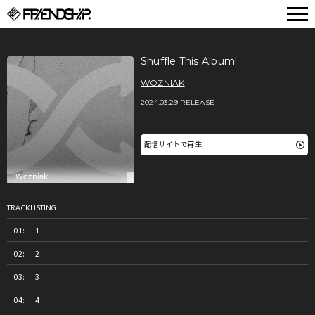
FRIENDSHIP.
Shuffle This Album!
WOZNIAK
2024.03.29 RELEASE
配信サイトで再生
TRACKLISTING:
1
2
3
4