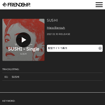
FRIENDSHIP.
SUSHI
Maia Barouh
2021.12.10 RELEASE
配信サイトで再生
TRACKLISTING:
SUSHI
KEYWORD: