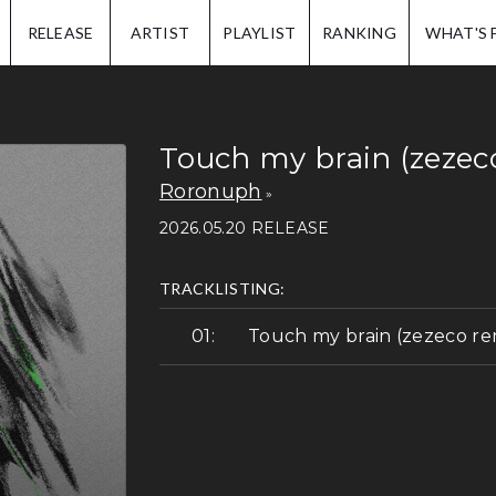
IP.
RELEASE
ARTIST
PLAYLIST
RANKING
WHAT'S 
Touch my brain (zezec
Roronuph
2026.05.20 RELEASE
TRACKLISTING:
Touch my brain (zezeco re