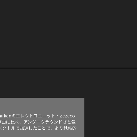
ukanのエレクトロユニット・zezeco
原曲に比べ、アンダークラウンドさと気
のベクトルで加速したことで、より魅惑的