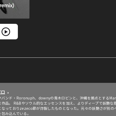
窓口
»
バンド・Roronuph、downyの青木ロビンと、沖縄を拠点とするMan
ス作品。 R&Bやソウル的なエッセンスを加え、よりディープで妖艶な
となっておりzezeco節が炸裂したものとなった。元々の妖艶さが別
を包み込んでいる。