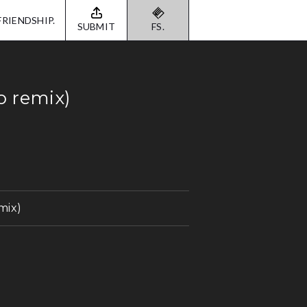
FRIENDSHIP.
SUBMIT
FS.
o remix)
mix)