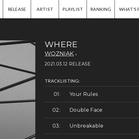
IP.
RELEASE
ARTIST
PLAYLIST
RANKING
WHAT'S 
WHERE
WOZNIAK
2021.03.12 RELEASE
TRACKLISTING:
Your Rules
Double Face
Unbreakable