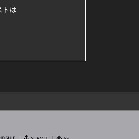
ストは
NDSHIP.
SUBMIT
FS.