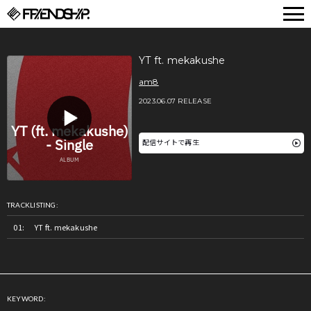
FRIENDSHIP.
YT ft. mekakushe
am8
2023.06.07 RELEASE
配信サイトで再生
TRACKLISTING:
YT ft. mekakushe
KEYWORD: